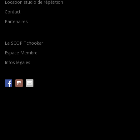
Location studio de répétition
Contact
Partenaires
La SCOP Tchookar
Espace Membre
Infos légales
Copyright © 2026 L'ArTisterie
–
OnePress
thème par
FameThemes. Traduit par Wp Trads.