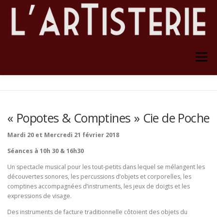
Aller
au
contenu
Menu
ACCUEIL
L’ARTISTERIE
« Popotes & Comptines » Cie de Poche
LOCATION STUDIO DE RÉPÉTITION
CONTACT
Mardi 20 et Mercredi 21 février 2018
Séances à 10h 30 & 16h30
PARTENAIRES
ARCHIVES
Un spectacle musical pour les tout-petits dans lequel se mélangent les
découvertes sonores, les percussions d’objets et corporelles, les
comptines accompagnées d’instruments, les jeux de doigts et les
expressions de visage.
Des instruments de facture traditionnelle côtoient des objets du