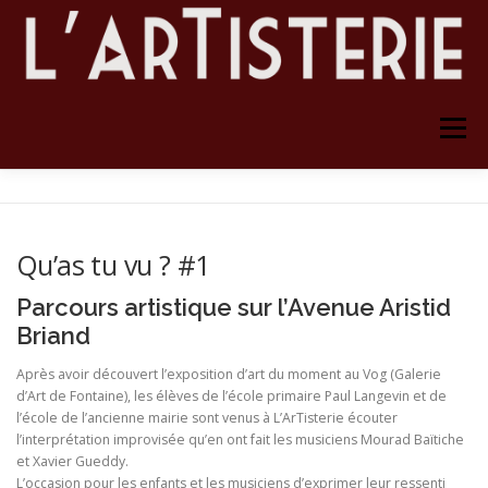
Aller
au
contenu
Menu
ACCUEIL
L’ARTISTERIE
Qu’as tu vu ? #1
LOCATION STUDIO DE RÉPÉTITION
CONTACT
Parcours artistique sur l’Avenue Aristid
Briand
PARTENAIRES
ARCHIVES
Après avoir découvert l’exposition d’art du moment au Vog (Galerie
d’Art de Fontaine), les élèves de l’école primaire Paul Langevin et de
l’école de l’ancienne mairie sont venus à L’ArTisterie écouter
l’interprétation improvisée qu’en ont fait les musiciens Mourad Baïtiche
et Xavier Gueddy.
L’occasion pour les enfants et les musiciens d’exprimer leur ressenti