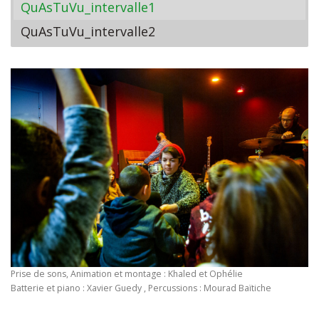
QuAsTuVu_intervalle1
QuAsTuVu_intervalle2
Prise de sons, Animation et montage : Khaled et Ophélie
Batterie et piano : Xavier Guedy , Percussions : Mourad Baïtiche