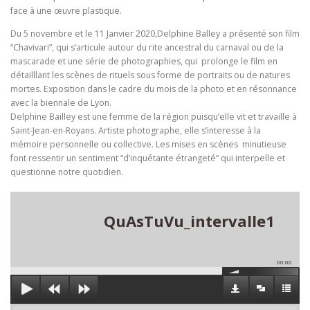
face à une œuvre plastique.
Du 5 novembre et le 11 Janvier 2020,Delphine Balley a présenté son film
“Chavivari”, qui s’articule autour du rite ancestral du carnaval ou de la
mascarade et une série de photographies, qui prolonge le film en
détailllant les scènes de rituels sous forme de portraits ou de natures
mortes. Exposition dans le cadre du mois de la photo et en résonnance
avec la biennale de Lyon.
Delphine Bailley est une femme de la région puisqu’elle vit et travaille à
Saint-Jean-en-Royans. Artiste photographe, elle s’interesse à la
mémoire personnelle ou collective. Les mises en scènes minutieuse
font ressentir un sentiment “d’inquétante étrangeté” qui interpelle et
questionne notre quotidien.
QuAsTuVu_intervalle1
00:00